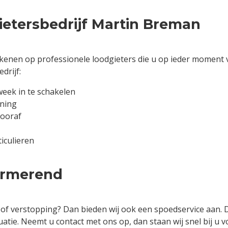
etersbedrijf Martin Breman
 rekenen op professionele loodgieters die u op ieder momen
drijf:
eek in te schakelen
ening
vooraf
iculieren
urmerend
of verstopping? Dan bieden wij ook een spoedservice aan. 
tuatie. Neemt u contact met ons op, dan staan wij snel bij 