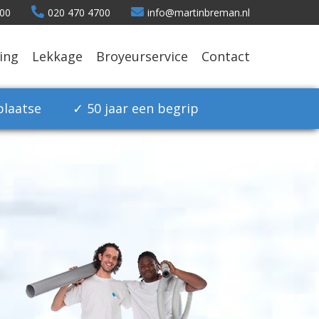
.00
020 470 4700
info@martinbreman.nl
ing
Lekkage
Broyeurservice
Contact
plaatse
✓ 50 jaar een begrip