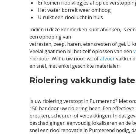
Er komen rioolvliegjes af op de verstoppin
Het water borrelt weer omhoog
U ruikt een rioollucht in huis
Indien u deze kenmerken kunt afvinken, is ee
een ophoping van
vetresten, zeep, haren, etensresten of gel. U 
Veelal gaat men bij het zelf oplossen van een
v
hierdoor. Wilt u uw riool, wc of
afvoer
vakkundi
en snel, met enkel geschikte materialen.
Riolering vakkundig lat
Is uw riolering verstopt in Purmerend? Met o
150 bar door uw riolering heen. Een effectiev
breuken, scheuren of verzakkingen. In dat gev
beschadigingen eenvoudig lokaliseren en de be
snel een rioolrenovatie in Purmerend nodig, d