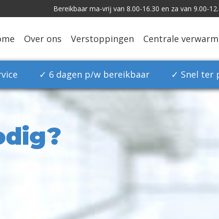
Bereikbaar ma-vrij van 8.00-16.30 en za van 9.00-12
ome
Over ons
Verstoppingen
Centrale verwarm
vice
✓ 6 dagen p/w bereikbaar
✓ Snel ter 
odig?