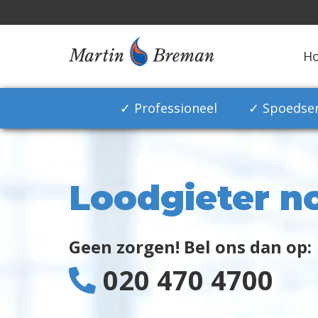
H
✓ Professioneel
✓ Spoedser
Loodgieter n
Geen zorgen! Bel ons dan op:
020 470 4700