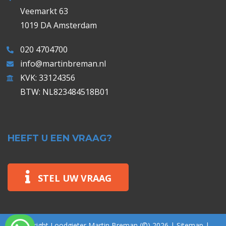
Veemarkt 63
1019 DA Amsterdam
020 4704700
info@martinbreman.nl
KVK: 33124356
BTW: NL823484518B01
HEEFT U EEN VRAAG?
STEL UW VRAAG
Copyright Loodgieter Martin Breman (©) 2026 |
Sitemap
|